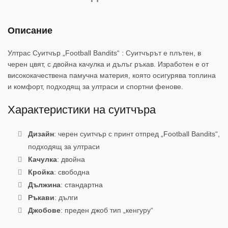
Описание
Ултрас Суитчър „Football Bandits“ : Суитчърът е плътен, в
черен цвят, с двойна качулка и дълъг ръкав. Изработен е от
висококачествена памучна материя, която осигурява топлина
и комфорт, подходящ за ултраси и спортни фенове.
Характеристики на суитчъра
Дизайн
: черен суитчър с принт отпред „Football Bandits“,
подходящ за ултраси
Качулка
: двойна
Кройка
: свободна
Дължина
: стандартна
Ръкави
: дълги
Джобове
: преден джоб тип „кенгуру“