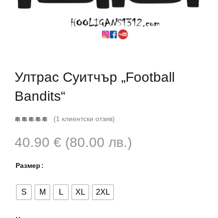
Ултрас Суитчър „Football
Bandits“
(
1
клиентски отзив)
40.90
€
(80.00 лв.)
Размер
S
M
L
XL
2XL