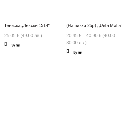
Тениска „Левски 1914“
(Нашивки 2бр) ,,Uefa Mafia“
Price
25.05
€
(49.00 лв.)
20.45
€
–
40.90
€
(40.00 -
range:
80.00 лв.)
This
Купи
20.45 €
product
This
Купи
through
has
product
multiple
40.90 €
has
variants.
multiple
The
variants.
options
The
may
options
be
may
chosen
be
on
chosen
the
on
product
the
page
product