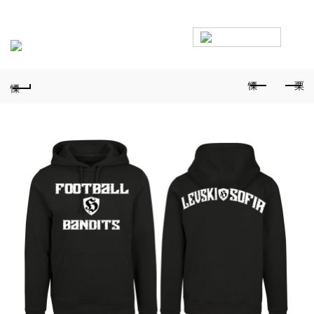
Безплатна доставка над 100€ • Експресна доставка • Ако
размерът не стане – лесна смяна
0