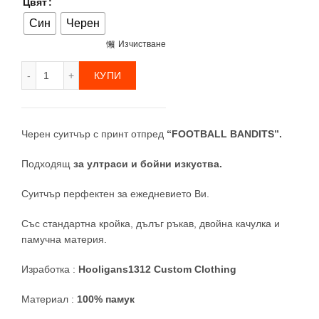
Цвят
Син
Черен
Изчистване
количество за Ултрас Суитчър "Football Bandits"
КУПИ
Черен суитчър с принт отпред
“
FOOTBALL BANDITS
”.
Подходящ
за ултраси и бойни изкуства.
Суитчър перфектен за ежедневието Ви.
Със стандартна кройка, дълъг ръкав, двойна качулка и
памучна материя.
Изработка :
Hooligans1312 Custom Clothing
Материал :
100% памук