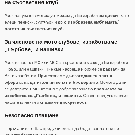
на съответния клуб
Ако членувате в мотоклуб, можем да Ви изработим
дрехи
: като
елеци, тениски, суитчъри и др.
с изобразена емблемата/
логото на съответния клуб.
За членове на мотоклубове, изработваме
,,Гърбове,, и нашивки
Ако сте част от MC или MCC и търсите кой може да Ви изработи
,,Гръб,, или нашивки. Ние сме насреща и бихме се радвали да
Ви ги изработим. Притежаваме
дългогодишен опит в
сферата на дигиталния печат и бродерията
. Можете да ни
се доверите, нашият екип е добре запознат
с правилата за
изработка на ,,Гърбове,, и нашивки.
Освен това, уважаваме
нашите клиенти и спазваме
дискретност
.
Безопасно плащане
Поръчаните от Вас продукти, могат да бъдат заплатени по