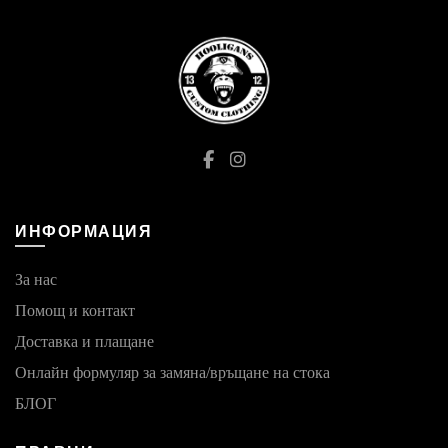
may
may
be
be
chosen
chosen
on
on
the
the
product
product
page
page
ИНФОРМАЦИЯ
За нас
Помощ и контакт
Доставка и плащане
Онлайн формуляр за замяна/връщане на стока
БЛОГ