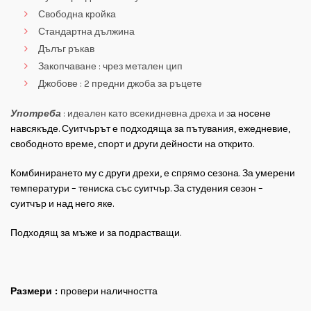
Свободна кройка
Стандартна дължина
Дълъг ръкав
Закопчаване : чрез метален цип
Джобове : 2 предни джоба за ръцете
Употреба
: идеален като всекидневна дреха и з
а носене
навсякъде. Суитчърът е подходяща за пътувания, ежедневие,
свободното време, спорт и други дейности на открито.
Комбинирането му с други дрехи, е спрямо сезона. За умерени
температури – тениска със суитчър. За студения сезон –
суитчър и над него яке.
Подходящ за мъже и за подрастващи.
Размери :
провери наличността