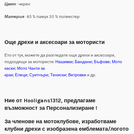
Цвят
: черен
Материя
: 65 % памук 35 % полиестер
Още дрехи и аксесоари за мотористи
Ето от тук, можете да разгледате още дрехи и аксесоари,
подходящи за мотористи:
Нашивки
;
Бандани
;
Бъфове
;
Мото
каски
;
Мото Чанти за
крак
;
Елеци
;
Суитчъри
;
Тениски
;
Ветровки
и др.
Ние от Hooligans1312, предлагаме
възможност за Персонализиране !
За членове на мотоклубове, изработваме
клубни дрехи с изобразена емблемата/логото