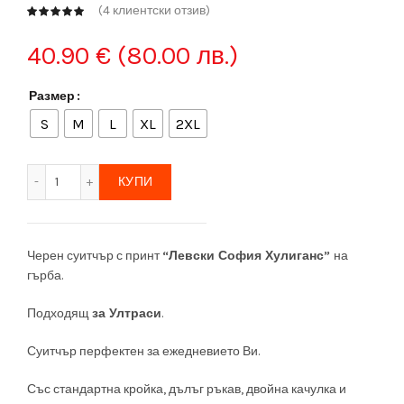
(
4
клиентски отзив)
40.90
€
(80.00 лв.)
Размер
S
M
L
XL
2XL
количество за Суитчър ''Левски София Хулиганс''
КУПИ
Черен суитчър с принт
“Левски София Хулиганс”
на
гърба.
Подходящ
за Ултраси
.
Суитчър перфектен за ежедневието Ви.
Със стандартна кройка, дълъг ръкав, двойна качулка и