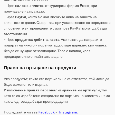
няколко безопасни начина :
– Чрез
наложен платеж
от куриерска фирма Еконт, при
получаване на пратката.
– Чрез
PayPal
, който в с най-високите нива на защита на
клиентските данни. Също така при установяване на нередности
с поръчките ви, преведените суми чрез PayPal могат да бъдат
възстановени.
– Чрез
кредитна/дебитна карта
. Ако искате да направите
подарък на някого и поръчката да отиде директно към човека,
без да се нуждае от заплащане. Това е начина, чрез
предварително онлайн заплащане.
Право на връщане на продукти
Ако продуктът, който сте поръчали не съответства, той може да
бъде заменен или върнат.
Изключение правят персонализираните ни артикули
, тъй
като те са изработени специално по поръчка на клиента и няма
как, след това да бъдат препродадени.
Последвайте ни във
Facebook
и
Instagram
.