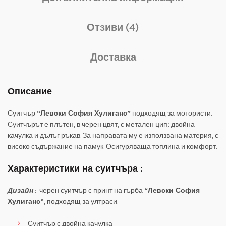
Отзиви (4)
Доставка
Описание
Суитчър
“Левски София Хулиганс”
подходящ за мотористи.
Суитчърът е плътен, в черен цвят, с метален цип; двойна
качулка и дълъг ръкав. За направата му е използвана материя, с
високо съдържание на памук. Осигуряваща топлина и комфорт.
Характеристики на суитчъра :
Дизайн
: черен суитчър с принт на гърба
“Левски София
Хулиганс”
, подходящ за ултраси.
Суитчър с двойна качулка