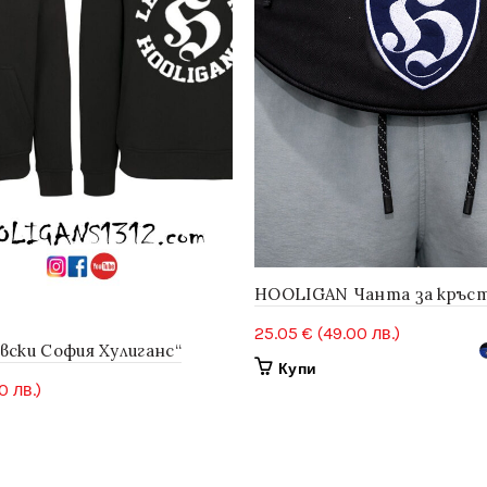
HOOLIGAN Чанта за кръс
25.05
€
(49.00 лв.)
вски София Хулиганс“
This
Купи
0 лв.)
product
has
multiple
ct
variants.