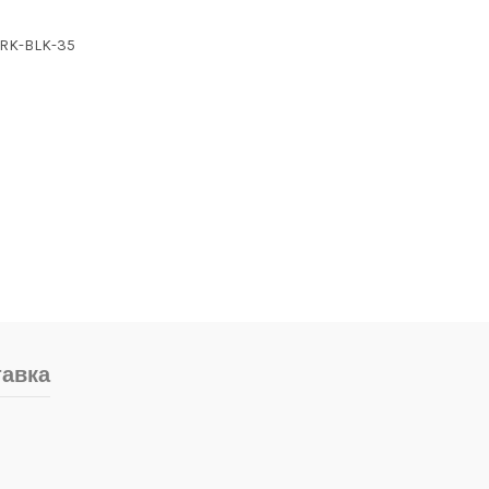
TRK-BLK-35
тавка