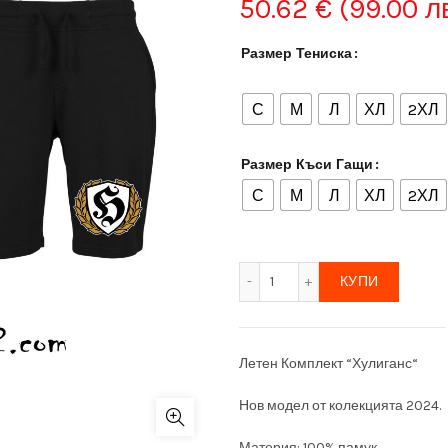
50.62
€
(99.00 лв
Размер Тениска
С
М
Л
ХЛ
2ХЛ
Размер Къси Гащи
С
М
Л
ХЛ
2ХЛ
количество за Комплект '
КУПИ
Летен Комплект “Хулиганс“
Нов модел от колекцията 2024.
Материя: 100% памук