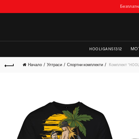
Безплатна
HOOLIGANS1312
МО
Начало
Ултраси
Спортни комплекти
Комплект “HOO