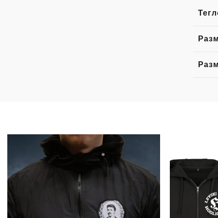
Тегл
Разм
Раз