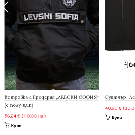
Ветровка с Бродерия „ЛЕВСКИ СОФИЯ“
Суитчър “Ле
(с полу-цип)
40.90
€
(80.0
56.24
€
(110.00 лв.)
This
Купи
produ
This
Купи
has
product