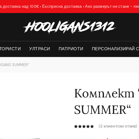
 доставка над 100€ • Експресна доставка • Ако размерът не стане – л
ТОРИСТИ
УЛТРАСИ
ПАТРИОТИ
ПЕРСОНАЛИЗИРАЙ 
LIGANS SUMMER“
Комплект
SUMMER“
(
2
клиентски отзив)