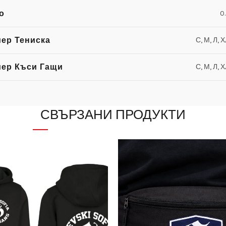
о
0
ер Тениска
С, М, Л, 
мер Къси Гащи
С, М, Л, 
СВЪРЗАНИ ПРОДУКТИ