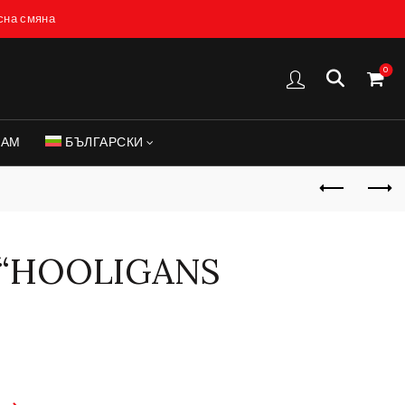
есна смяна
0
САМ
БЪЛГАРСКИ
 “HOOLIGANS