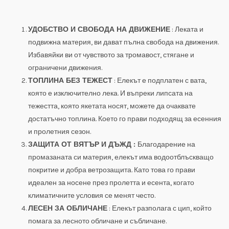
УДОБСТВО И СВОБОДА НА ДВИЖЕНИЕ
: Леката и
подвижна материя, ви дават пълна свобода на движения.
Избавяйки ви от чувството за тромавост, стягане и
ограничени движения.
ТОПЛИНА БЕЗ ТЕЖЕСТ
: Елекът е подплатен с вата,
която е изключително лека. И въпреки липсата на
тежестта, която якетата носят, можете да очаквате
достатъчно топлина. Което го прави подходящ за есенния
и пролетния сезон.
ЗАЩИТА ОТ ВЯТЪР И ДЪЖД :
Благодарение на
промазаната си материя, елекът има водоотблъскващо
покритие и добра ветрозащита. Като това го прави
идеален за носене през пролетта и есента, когато
климатичните условия се менят често.
ЛЕСЕН ЗА ОБЛИЧАНЕ
: Елекът разполага с цип, който
помага за лесното обличане и събличане.