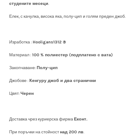
студените месеци
.
Елек, с качулка, висока яка, полу-цип и
голям преден джоб.
Изработка :
Hooligans1312
®
Материал :
100 % полиестер (подплатено с вата)
Закопчаване:
Полу-цип
Джобове :
Кенгуру джоб и два странични
Цвят:
Черен
Доставка чрез куриерска фирма
Еконт.
При поръчки на стойност
над 200 лв
.