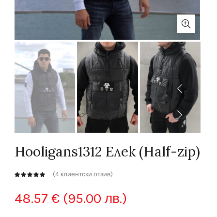
Hooligans1312 Елек (Half-zip)
(
4
клиентски отзив)
48.57
€
(95.00 лв.)