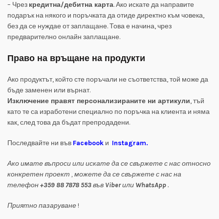
– Чрез
кредитна/дебитна карта
. Ако искате да направите
подарък на някого и поръчката да отиде директно към човека,
без да се нуждае от заплащане. Това е начина, чрез
предварително онлайн заплащане.
Право на връщане на продукти
Ако продуктът, който сте поръчали не съответства, той може да
бъде заменен или върнат.
Изключение правят персонализираните ни артикули
, тъй
като те са изработени специално по поръчка на клиента и няма
как, след това да бъдат препродадени.
Последвайте ни във
Facebook
и
Instagram
.
Ако имате въпроси или искате да се свържете с нас относно
конкретен проект , можете да се свържете с нас на
телефон
+359 88 7878 553
във
Viber
или
WhatsApp
.
Приятно пазаруване
!