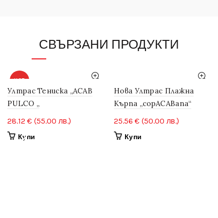
СВЪРЗАНИ ПРОДУКТИ
HOT
Ултрас Тениска „ACAB
Нова Ултрас Плажна
PULCO „
Кърпа „copACABana“
28.12
€
(55.00 лв.)
25.56
€
(50.00 лв.)
This
Купи
Купи
product
has
multiple
variants.
The
options
may