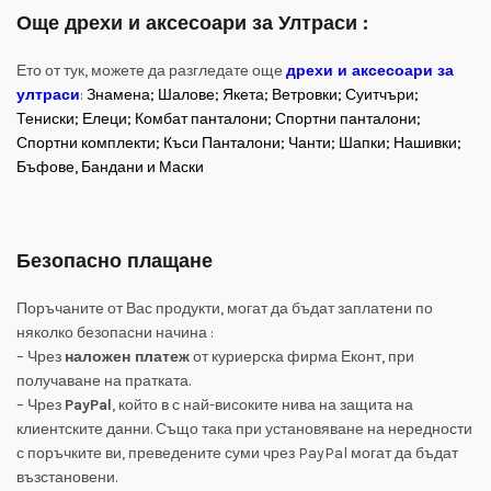
Още дрехи и аксесоари за Ултраси :
Ето от тук, можете да разгледате още
дрехи и аксесоари за
ултраси
:
Знамена; Шалове; Якета; Ветровки; Суитчъри;
Тениски; Елеци; Комбат панталони; Спортни панталони;
Спортни комплекти; Къси Панталони; Чанти; Шапки; Нашивки;
Бъфове, Бандани и Маски
Безопасно плащане
Поръчаните от Вас продукти, могат да бъдат заплатени по
няколко безопасни начина :
– Чрез
наложен платеж
от куриерска фирма Еконт, при
получаване на пратката.
– Чрез
PayPal
, който в с най-високите нива на защита на
клиентските данни. Също така при установяване на нередности
с поръчките ви, преведените суми чрез PayPal могат да бъдат
възстановени.