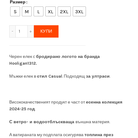
Размер
S
M
L
XL
2XL
3XL
количество за Hooligans1312 Елек (Half-zip)
КУПИ
Черен елек
с
бродирано логото на бранда
Hooligan1312.
Мъжки елек в
стил Casual
.
Подходящ
за ултраси
.
Висококачественият продукт е част от
есенна колекция
2024-25 год
.
С ветро- и водоотблъскваща
външна материя.
А ватираната му подплата осигурява
топлина през