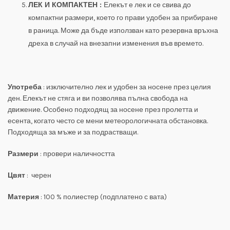
ЛЕК И КОМПАКТЕН :
Елекът е лек и се свива до
компактни размери, което го прави удобен за прибиране
в раница. Може да бъде използван като резервна връхна
дреха в случай на внезапни изменения във времето.
Употреба
: изключително лек и удобен за носене през целия
ден. Елекът не стяга и ви позволява пълна свобода на
движение. Особено подходящ за носене през пролетта и
есента, когато често се мени метеорологичната обстановка.
Подходяща за мъже и за подрастващи.
Размери
: провери наличността
Цвят
: черен
Материя
: 100 % полиестер (подплатено с вата)