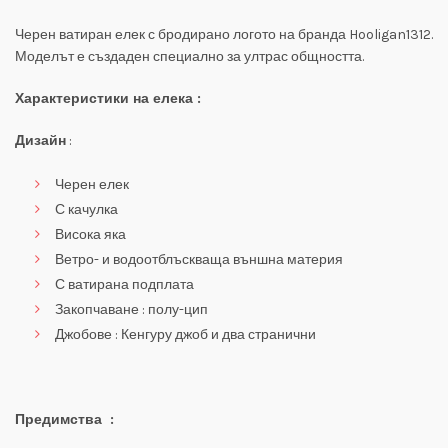
Черен ватиран елек с бродирано логото на бранда Hooligan1312.
Моделът е създаден специално за ултрас общността.
Характеристики на елека :
Дизайн
:
Черен елек
С качулка
Висока яка
Ветро- и водоотблъскваща външна материя
С ватирана подплата
Закопчаване : полу-цип
Джобове : Кенгуру джоб и два странични
Предимства :