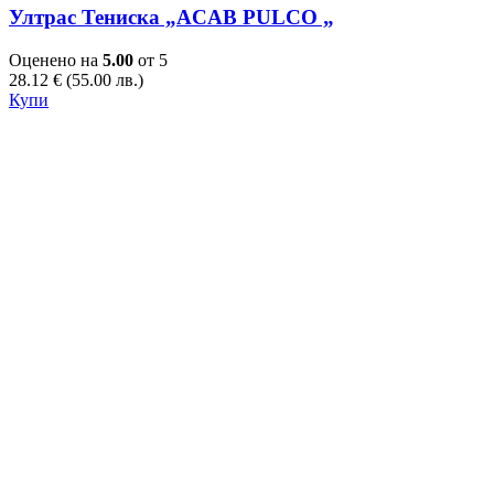
Ултрас Тениска „ACAB PULCO „
Оценено на
5.00
от 5
28.12
€
(55.00 лв.)
This
Купи
product
has
multiple
variants.
The
options
may
be
chosen
on
the
product
page