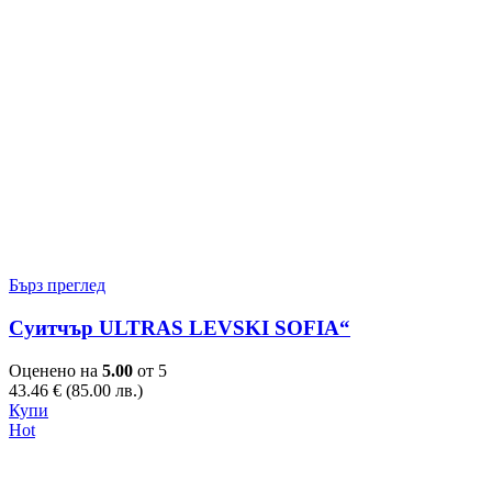
Бърз преглед
Суитчър ULTRAS LEVSKI SOFIA“
Оценено на
5.00
от 5
43.46
€
(85.00 лв.)
This
Купи
product
Hot
has
multiple
variants.