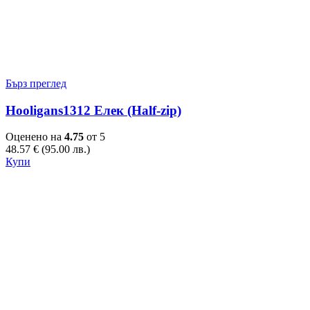
Бърз преглед
Hooligans1312 Елек (Half-zip)
Оценено на
4.75
от 5
48.57
€
(95.00 лв.)
This
Купи
product
has
multiple
variants.
The
options
may
be
chosen
on
the