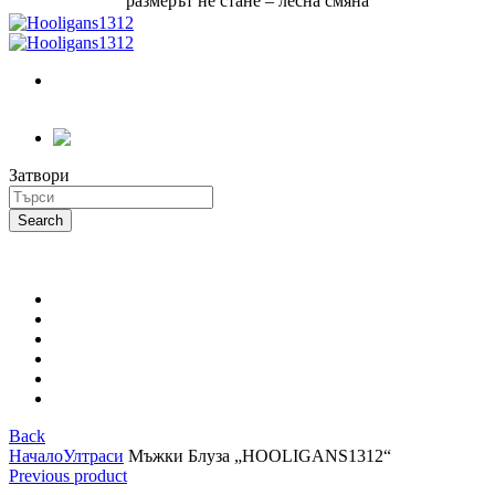
размерът не стане – лесна смяна
Вход /
Регистрация
Затвори
Search
for:
Search
Cart (
o
)
0
/
0.00
€
(0.00
лв.)
Hooligans1312
Мотористи
Ултраси
Патриоти
Персонализирай сам
Български
Back
Начало
Ултраси
Мъжки Блуза „HOOLIGANS1312“
Previous product