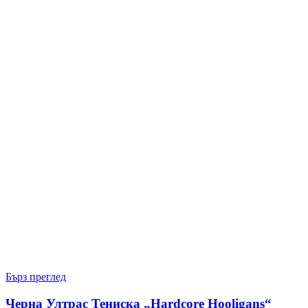
Бърз преглед
Черна Ултрас Тениска „Hardcore Hooligans“