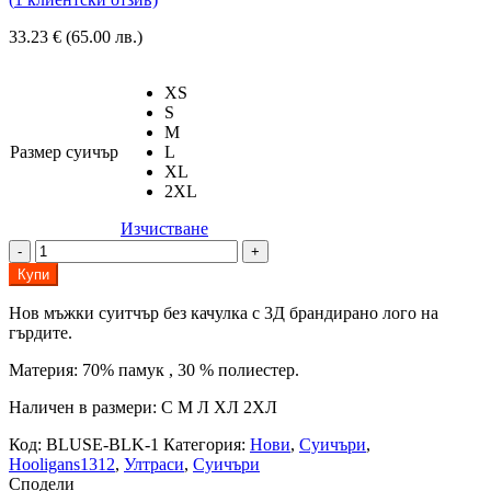
33.23
€
(65.00 лв.)
XS
S
M
Размер суичър
L
XL
2XL
Изчистване
количество
за
Купи
Мъжки
Блуза
Нов мъжки суитчър без качулка с 3Д брандирано лого на
"HOOLIGANS1312"
гърдите.
Материя: 70% памук , 30 % полиестер.
Наличен в размери: С М Л ХЛ 2ХЛ
Код:
BLUSE-BLK-1
Категория:
Нови
,
Суичъри
,
Hooligans1312
,
Ултраси
,
Суичъри
Сподели