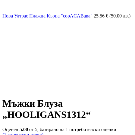
Нова Ултрас Плажна Кърпа "copACABana"
25.56
€
(50.00 лв.)
Натисни за уголемяване
Мъжки Блуза
„HOOLIGANS1312“
Оценен
5.00
от 5, базирано на
1
потребителски оценки
(
1
клиентски отзив)