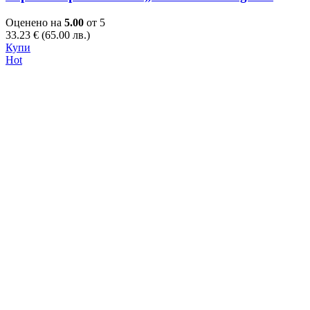
Оценено на
5.00
от 5
33.23
€
(65.00 лв.)
This
Купи
product
Hot
has
multiple
variants.
The
options
may
be
chosen
on
the
product
page