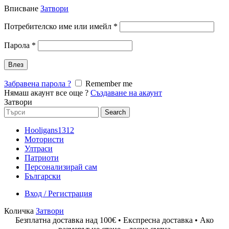
Вписване
Затвори
Задължително
Потребителско име или имейл
*
Задължително
Парола
*
Влез
Забравена парола ?
Remember me
Нямаш акаунт все още ?
Създаване на акаунт
Затвори
Search
Search
for:
Hooligans1312
Мотористи
Ултраси
Патриоти
Персонализирай сам
Български
Вход / Регистрация
Количка
Затвори
Безплатна доставка над 100€ • Експресна доставка • Ако