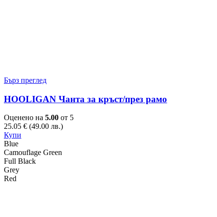
Бърз преглед
HOOLIGAN Чанта за кръст/през рамо
Оценено на
5.00
от 5
25.05
€
(49.00 лв.)
This
Купи
product
Blue
has
Camouflage Green
multiple
Full Black
variants.
Grey
The
Red
options
may
be
chosen