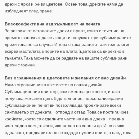
дрехи с ярки и живи цветове. Освен това, дрехите няма да
избледнеят след пране.
Високоефективна издръжливост на печата
За разлика от останалите дрехи с принт, които с течение на
времето започват да се лющят и напукват, при сублимираните
дрехи това не се случва. И това е така, защото тази технология
вкарва мастилата в порите на плата (цветове са директно в
тъканта). Така можете да се радвате на вашите сублимирани
дрехи с години.
Без ограничения в цветовете и желания от вас дизайн
Няма ограничения в цветовете на вашия дизайн.
Сублимационния принтер, сам смества цветовете, и така
получава желания цвят. В допълнение, персонализирания
сублимационен печат ви позволява да проектирате всеки
сантиметър от дрехата – отпред и отзад. Това се постига чрез
кройките, които са отделните части на една дреха – предна
част, задна част, ръкави, яка, колан на ханш и др. И на всяка
една част, предварително се зададе нужния принт, а след това