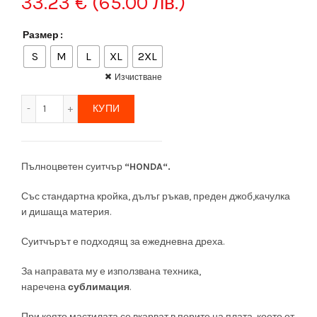
33.23
€
(65.00 лв.)
Размер
S
M
L
XL
2XL
Изчистване
количество за Лимитиран Мъжки Суитчър "HONDA"
КУПИ
Пълноцветен суитчър
“HONDA“.
Със стандартна кройка, дълъг ръкав, преден джоб,качулка
и дишаща материя.
Суитчърът е подходящ за ежедневна дреха.
За направата му е използвана техника,
наречена
сублимация
.
При която мастилата се вкарват в порите на плата, което от