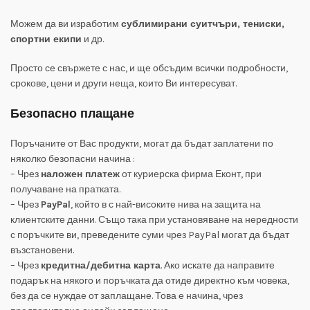
Можем да ви изработим
сублимирани суитчъри, тениски,
спортни екипи
и др.
Просто се свържете с нас, и ще обсъдим всички подробности,
срокове, цени и други неща, които Ви интересуват.
Безопасно плащане
Поръчаните от Вас продукти, могат да бъдат заплатени по
няколко безопасни начина :
– Чрез
наложен платеж
от куриерска фирма Еконт, при
получаване на пратката.
– Чрез
PayPal
, който в с най-високите нива на защита на
клиентските данни. Също така при установяване на нередности
с поръчките ви, преведените суми чрез PayPal могат да бъдат
възстановени.
– Чрез
кредитна/дебитна карта
. Ако искате да направите
подарък на някого и поръчката да отиде директно към човека,
без да се нуждае от заплащане. Това е начина, чрез