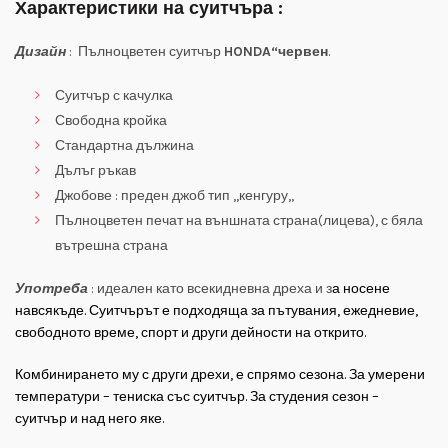
Характеристики на суитчъра :
Дизайн
: Пълноцветен суитчър
HONDA“червен
.
Суитчър с качулка
Свободна кройка
Стандартна дължина
Дълъг ръкав
Джобове : преден джоб тип ,,кенгуру,,
Пълноцветен печат на външната страна(лицева), с бяла
вътрешна страна
Употреба
: идеален като всекидневна дреха и з
а носене
навсякъде. Суитчърът е подходяща за пътувания, ежедневие,
свободното време, спорт и други дейности на открито.
Комбинирането му с други дрехи, е спрямо сезона. За умерени
температури – тениска със суитчър. За студения сезон –
суитчър и над него яке.