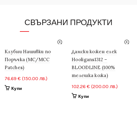
СВЪРЗАНИ ПРОДУКТИ
Клубни Нашивки по
Дамски кожен елек
Поръчка (MC/MCC
Hooligans1312 –
Patches)
BLOODLINE (100%
телешка кожа)
76.69
€
(150.00 лв.)
102.26
€
(200.00 лв.)
Купи
This
Купи
product
has
multiple
variants.
The
options