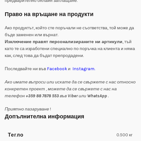
предварително онлайн заплащане.
Право на връщане на продукти
Ако продуктът, който сте поръчали не съответства, той може да
бъде заменен или върнат.
Изключение правят персонализираните ни артикули
, тъй
като те са изработени специално по поръчка на клиента и няма
как, след това да бъдат препродадени.
Последвайте ни във
Facebook
и
Instagram
.
Ако имате въпроси или искате да се свържете с нас относно
конкретен проект , можете да се свържете с нас на
телефон
+359 88 7878 553
във
Viber
или
WhatsApp
.
Приятно пазаруване
!
Допълнителна информация
Тегло
0.500 кг