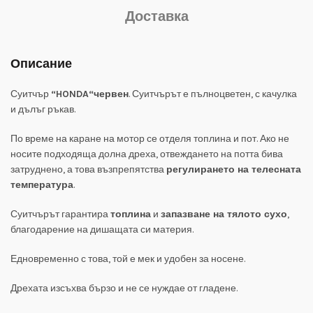
Доставка
Описание
Суитчър
“HONDA“червен
. Суитчърът е пълноцветен, с качулка
и дълъг ръкав.
По време на каране на мотор се отделя топлина и пот. Ако не
носите подходяща долна дреха, отвеждането на потта бива
затруднено, а това възпрепятства
регулирането на телесната
температура
.
Суитчърът гарантира
топлина
и
запазване на тялото сухо
,
благодарение на дишащата си материя.
Едновременно с това, той е мек и удобен за носене.
Дрехата изсъхва бързо и не се нуждае от гладене.