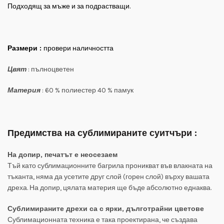
Подходящ за мъже и за подрастващи.
Размери :
провери наличността
Цвят
: пълноцветен
Материя
: 60 % полиестер 40 % памук
Предимства на сублимираните суитчъри :
На допир, печатът е неосезаем
Тъй като сублимационните багрила проникват във влакната на
тъканта, няма да усетите друг слой (горен слой) върху вашата
дреха. На допир, цялата материя ще бъде абсолютно еднаква.
Сублимираните дрехи са с ярки, дълготрайни цветове
Сублимационната техника е така проектирана, че създава