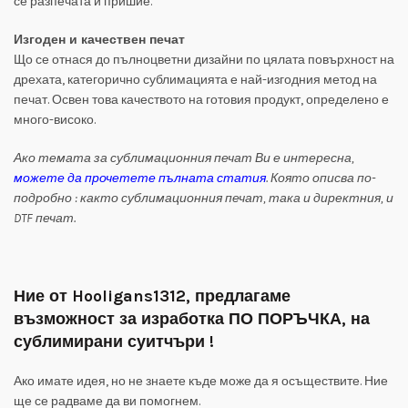
се разпечата и пришие.
Изгоден и качествен печат
Що се отнася до пълноцветни дизайни по цялата повърхност на
дрехата, категорично сублимацията е най-изгодния метод на
печат. Освен това качеството на готовия продукт, определено е
много-високо.
Ако темата за сублимационния печат Ви е интересна,
можете да прочетете пълната статия
. Която описва по-
подробно : както сублимационния печат, така и директния, и
DTF печат.
Ние от Hooligans1312, предлагаме
възможност за изработка ПО ПОРЪЧКА, на
сублимирани суитчъри !
Ако имате идея, но не знаете къде може да я осъществите. Ние
ще се радваме да ви помогнем.