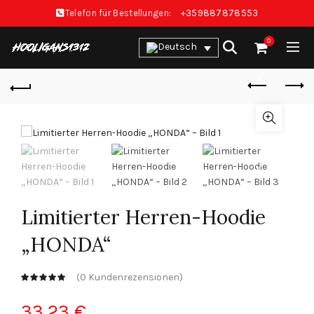
Telefon für Bestellungen:
+359887878553
0
Limitierter Herren-Hoodie
„HONDA“
(
0
Kundenrezensionen)
33.23
€