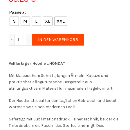
Размер
S
M
L
XL
XXL
Limitierter Herren-Hoodie „HONDA“ Menge
IN DEN WARENKORB
Vollfarbiger Hoodie „HONDA“
Mit klassischem Schnitt, langen Ärmeln, Kapuze und
praktischer Kängurutasche. Hergestellt aus
atmungsaktivem Material für maximalen Tragekomfort.
Der Hoodie ist ideal für den täglichen Gebrauch und bietet
Wärme sowie einen modernen Look.
Gefertigt mit Sublimationsdruck – einer Technik, bei der die
Tinte direkt in die Fasern des Stoffes eindringt. Dies