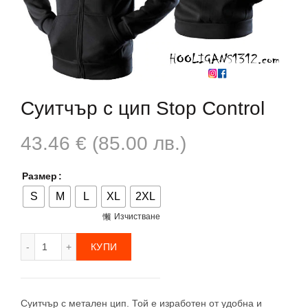
Суитчър с цип Stop Control
43.46
€
(85.00 лв.)
Размер
S
M
L
XL
2XL
Изчистване
количество за Суитчър с цип Stop Control
КУПИ
Суитчър с метален цип. Той е изработен от удобна и