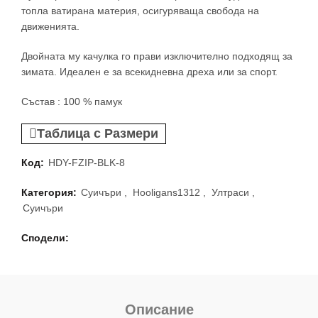
топла ватирана материя, осигуряваща свобода на
движенията.
Двойната му качулка го прави изключително подходящ за
зимата. Идеален е за всекидневна дреха или за спорт.
Състав : 100 % памук
Таблица с Размери
Код:
HDY-FZIP-BLK-8
Категория:
Суичъри
,
Hooligans1312
,
Ултраси
,
Суичъри
Сподели
Описание