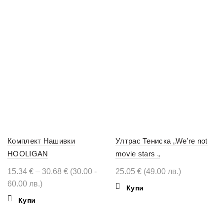
Комплект Нашивки
Ултрас Тениска „We’re not
HOOLIGAN
movie stars „
Price
15.34
€
–
30.68
€
(30.00 -
25.05
€
(49.00 лв.)
range:
60.00 лв.)
This
Купи
15.34 €
product
This
Купи
through
has
product
30.68 €
multiple