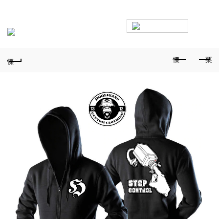
Безплатна доставка над 100€ • Експресна доставка • Ако
размерът не стане – лесна смяна
0