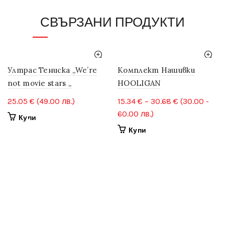
СВЪРЗАНИ ПРОДУКТИ
Ултрас Тениска „We’re
Комплект Нашивки
not movie stars „
HOOLIGAN
Price
25.05
€
(49.00 лв.)
15.34
€
–
30.68
€
(30.00 -
range:
60.00 лв.)
This
Купи
15.34 €
product
This
Купи
through
has
product
multiple
30.68 €
has
variants.
multiple
The
variants.
options
The
may
options
be
may
chosen
be