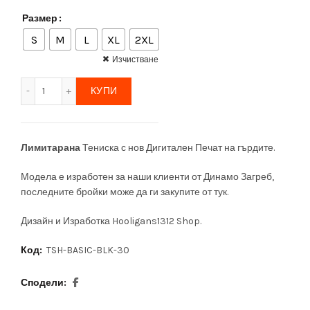
Размер
S
M
L
XL
2XL
Изчистване
количество за Нова Тениска Динамо Загреб
КУПИ
Лимитарана
Тениска с нов Дигитален Печат на гърдите.
Модела е изработен за наши клиенти от Динамо Загреб,
последните бройки може да ги закупите от тук.
Дизайн и Изработка Hooligans1312 Shop.
Код:
TSH-BASIC-BLK-30
Сподели