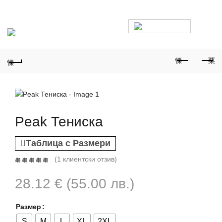
Безплатна доставка над 100€ • Експресна доставка • Ако
размерът не стане – лесна смяна
0
Peak Тениска
Таблица с Размери
(
1
клиентски отзив)
28.12
€
(55.00 лв.)
Размер
S
M
L
XL
2XL