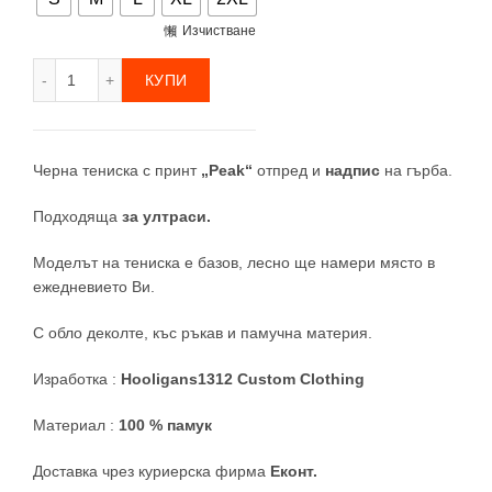
Изчистване
количество за Peak Тениска
КУПИ
Черна тениска с принт
„
Peak
“
отпред и
надпис
на гърба.
Подходяща
за ултраси.
Моделът на тениска е базов, лесно ще намери място в
ежедневието Ви.
С
обло
деколте, къс ръкав и памучна материя.
Изработка :
Hooligans1312 Custom Clothing
Материал :
100 % памук
Доставка чрез куриерска фирма
Еконт.