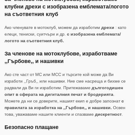
клубни дрехи с изобразена емблемата/логото
на съответния клуб
Ако членувате в мотоклуб, можем да изработим
дрехи
: като
елеци, тениски, суитчъри и др.
с изобразена емблемата/
логото на съответния клуб.
За членове на мотоклубове, изработваме
,,Гърбове,, и нашивки
Ако сте част от MC или MCC и търсите кой може да Ви
изработи ,,Гръб,, или нашивки. Ние сме насреща и бихме се
радвали да Ви ги изработим. Притежаваме
дългогодишен
опит в сферата на дигиталния печат и бродерията
.
Можете да ни се доверите, нашият екип е добре запознат
с
правилата за изработка на ,,Гърбове,, и нашивки.
Освен
това, уважаваме нашите клиенти и спазваме
дискретност
.
Безопасно плащане