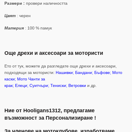
Размери :
провери наличността
Цвят
: черен
Материя
: 100 % памук
Още дрехи и аксесоари за мотористи
Ето от тук, можете да разгледате още дрехи и аксесоари,
подходящи за мотористи:
Нашивки
;
Бандани
;
Бъфове
;
Мото
каски
;
Мото Чанти за
крак
;
Елеци
;
Суитчъри
;
Тениски
;
Ветровки
и др.
Ние от Hooligans1312, предлагаме
възможност за Персонализиране !
За членове на мотоклубове, изработваме