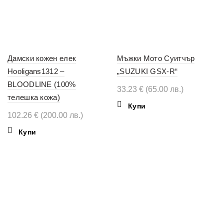
Дамски кожен елек
Мъжки Мото Суитчър
Hooligans1312 –
„SUZUKI GSX-R“
BLOODLINE (100%
33.23
€
(65.00 лв.)
телешка кожа)
This
Купи
102.26
€
(200.00 лв.)
product
has
This
Купи
multiple
product
variants.
has
The
multiple
options
variants.
may
The
be
options
chosen
may
on
be