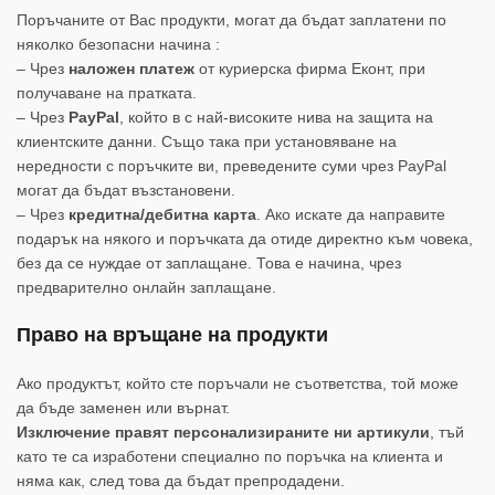
Поръчаните от Вас продукти, могат да бъдат заплатени по
няколко безопасни начина :
– Чрез
наложен платеж
от куриерска фирма Еконт, при
получаване на пратката.
– Чрез
PayPal
, който в с най-високите нива на защита на
клиентските данни. Също така при установяване на
нередности с поръчките ви, преведените суми чрез PayPal
могат да бъдат възстановени.
– Чрез
кредитна/дебитна карта
. Ако искате да направите
подарък на някого и поръчката да отиде директно към човека,
без да се нуждае от заплащане. Това е начина, чрез
предварително онлайн заплащане.
Право на връщане на продукти
Ако продуктът, който сте поръчали не съответства, той може
да бъде заменен или върнат.
Изключение правят персонализираните ни артикули
, тъй
като те са изработени специално по поръчка на клиента и
няма как, след това да бъдат препродадени.