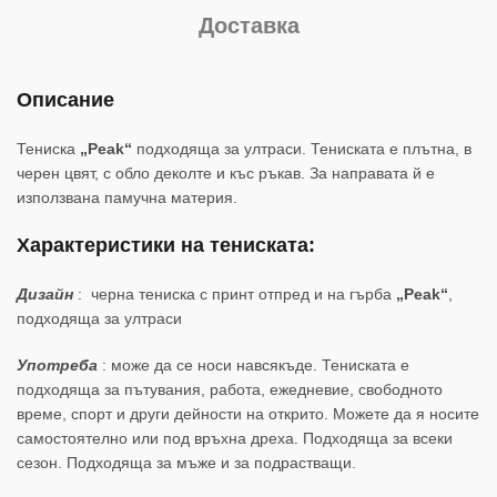
Доставка
Описание
Тениска
„Peak“
подходяща за ултраси. Тениската е плътна, в
черен цвят, с обло деколте и къс ръкав. За направата й е
използвана памучна материя.
Характеристики на тениската:
Дизайн
: черна тениска с принт отпред и на гърба
„Peak“
,
подходяща за ултраси
Употреба
: може да се носи навсякъде. Тениската е
подходяща за пътувания, работа, ежедневие, свободното
време, спорт и други дейности на открито. Можете да я носите
самостоятелно или под връхна дреха. Подходяща за всеки
сезон. Подходяща за мъже и за подрастващи.