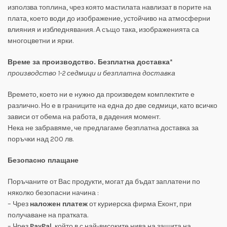
използва топлина, чрез която мастилата навлизат в порите на
плата, което води до изображение, устойчиво на атмосферни
влияния и избледнявания. А също така, изображенията са
многоцветни и ярки.
Време за производство. Безплатна доставка*
производство 1-2 седмици и безплатна доставка
Времето, което ни е нужно да произведем комплектите е
различно. Но е в границите на една до две седмици, като всичко
зависи от обема на работа, в дадения момент.
Нека не забравяме, че предлагаме безплатна доставка за
поръчки над 200 лв.
Безопасно плащане
Поръчаните от Вас продукти, могат да бъдат заплатени по
няколко безопасни начина :
– Чрез
наложен платеж
от куриерска фирма Еконт, при
получаване на пратката.
– Чрез
PayPal
, който в с най-високите нива на защита на