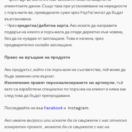
клиентските данни. Също така при установяване на нередности
с поръчките ви, преведените суми чрез PayPal могат да бъдат
възстановени.
– Чрез
кредитна/дебитна карта
. Ако искате да направите
подарък на някого и поръчката да отиде директно към човека,
без да се нуждае от заплащане. Това е начина, чрез
предварително онлайн заплащане.
Право на връщане на продукти
Ако продуктът, който сте поръчали не съответства, той може да
бъде заменен или върнат.
Изключение правят персонализираните ни артикули
, тъй
като са изработени специално по поръчка на клиент и няма как
след това да бъдат препродавани.
Последвайте ни във
Facebook
и
Instagram
.
Ако имате въпроси или искате да се свържете с нас относно
конкретен проект , можете да се свържете с нас на