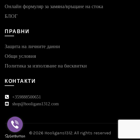
Онлайн формуляр за замяна/връщане на стока
БЛОГ
ПРАВНИ
Защита на личните данни
Общи условия
Политика за използване на бисквитки
КОНТАКТИ
+359888500651
shop@hooligans1312.com
© 2026
Hooligans1312
. All rights reserved