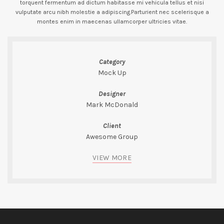
torquent fermentum ad dictum habitasse mi vehicula tellus et nisi
vulputate arcu nibh molestie a adipiscing.Parturient nec scelerisque a
montes enim in maecenas ullamcorper ultricies vitae.
Category
Mock Up
Designer
Mark McDonald
Client
Awesome Group
VIEW MORE