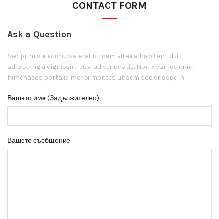
CONTACT FORM
Ask a Question
Sed primis eu conubia erat ut nam vitae a habitant dui
adipiscing a dignissim eu a ad venenatis. Non vivamus enim
himenaeos porta id morbi montes ut sem scelerisque in
Вашето име (Задължително)
Вашето съобщение