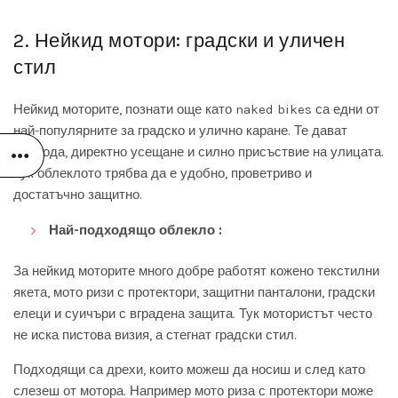
2. Нейкид мотори: градски и уличен
стил
Нейкид моторите, познати още като naked bikes са едни от
най-популярните за градско и улично каране. Те дават
свобода, директно усещане и силно присъствие на улицата.
Тук облеклото трябва да е удобно, проветриво и
достатъчно защитно.
Най-подходящо облекло :
За нейкид моторите много добре работят кожено текстилни
якета, мото ризи с протектори, защитни панталони, градски
елеци и суичъри с вградена защита. Тук мотористът често
не иска пистова визия, а стегнат градски стил.
Подходящи са дрехи, които можеш да носиш и след като
слезеш от мотора. Например мото риза с протектори може