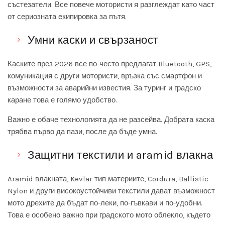
състезатели. Все повече мотористи я разглеждат като част
от сериозната екипировка за пътя.
Умни каски и свързаност
Каските през 2026 все по-често предлагат Bluetooth, GPS,
комуникация с други мотористи, връзка със смартфон и
възможности за аварийни известия. За туринг и градско
каране това е голямо удобство.
Важно е обаче технологията да не разсейва. Добрата каска
трябва първо да пази, после да бъде умна.
Защитни текстили и aramid влакна
Aramid влакната, Kevlar тип материите, Cordura, Ballistic
Nylon и други високоустойчиви текстили дават възможност
мото дрехите да бъдат по-леки, по-гъвкави и по-удобни.
Това е особено важно при градското мото облекло, където