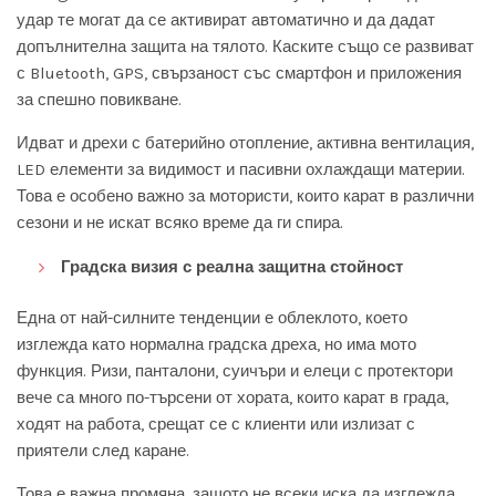
удар те могат да се активират автоматично и да дадат
допълнителна защита на тялото. Каските също се развиват
с Bluetooth, GPS, свързаност със смартфон и приложения
за спешно повикване.
Идват и дрехи с батерийно отопление, активна вентилация,
LED елементи за видимост и пасивни охлаждащи материи.
Това е особено важно за мотористи, които карат в различни
сезони и не искат всяко време да ги спира.
Градска визия с реална защитна стойност
Една от най-силните тенденции е облеклото, което
изглежда като нормална градска дреха, но има мото
функция. Ризи, панталони, суичъри и елеци с протектори
вече са много по-търсени от хората, които карат в града,
ходят на работа, срещат се с клиенти или излизат с
приятели след каране.
Това е важна промяна, защото не всеки иска да изглежда