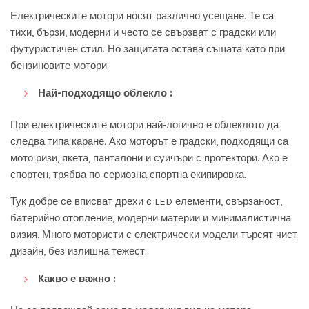
Електрическите мотори носят различно усещане. Те са
тихи, бързи, модерни и често се свързват с градски или
футуристичен стил. Но защитата остава същата като при
бензиновите мотори.
Най-подходящо облекло :
При електрическите мотори най-логично е облеклото да
следва типа каране. Ако моторът е градски, подходящи са
мото ризи, якета, панталони и суичъри с протектори. Ако е
спортен, трябва по-сериозна спортна екипировка.
Тук добре се вписват дрехи с LED елементи, свързаност,
батерийно отопление, модерни материи и минималистична
визия. Много мотористи с електрически модели търсят чист
дизайн, без излишна тежест.
Какво е важно :