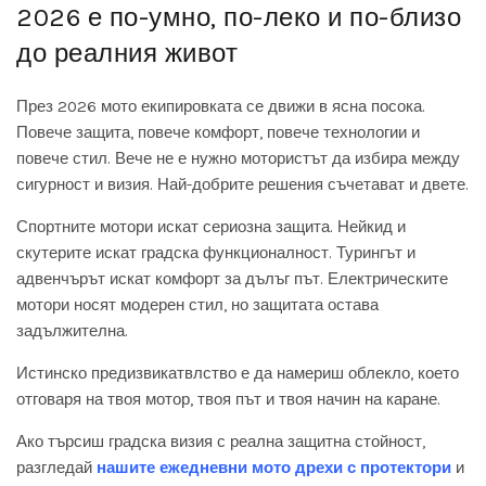
2026 е по-умно, по-леко и по-близо
до реалния живот
През 2026 мото екипировката се движи в ясна посока.
Повече защита, повече комфорт, повече технологии и
повече стил. Вече не е нужно мотористът да избира между
сигурност и визия. Най-добрите решения съчетават и двете.
Спортните мотори искат сериозна защита. Нейкид и
скутерите искат градска функционалност. Турингът и
адвенчърът искат комфорт за дълъг път. Електрическите
мотори носят модерен стил, но защитата остава
задължителна.
Истинско предизвикатвлство е да намериш облекло, което
отговаря на твоя мотор, твоя път и твоя начин на каране.
Ако търсиш градска визия с реална защитна стойност,
разгледай
нашите ежедневни мото дрехи с протектори
и