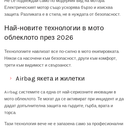
Не се подвеждай само по модерния вид на мотора.
Електрическият мотор също ускорява бързо и изисква
защита. Разликата е в стила, не в нуждата от безопасност.
Най-новите технологии в мото
облеклото през 2026
Технологиите навлизат все по-силно в мото екипировката.
Някои са насочени към безопасност, други към комфорт,
трети към видимост и свързаност.
Airbag якета и жилетки
Airbag системите са една от най-сериозните иновации в
мото облеклото. Те могат да се активират при инцидент и да
дадат допълнителна защита на гърдите, гърба, врата и
торса.
Тази технология вече не е запазена само за професионални