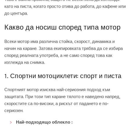
като на писта, когато просто отива до работа, до кафене или
до центъра.
Какво да носиш според типа мотор
Всеки мотор има различна стойка, скорост, динамика и
начин на каране. Затова екипировката трябва да се избира
според реалната употреба, а не само според това как
изглежда на снимка.
1. Спортни мотоциклети: спорт и писта
Спортният мотор изисква най-сериозния подход към
защитата. При този тип каране тялото е наведено напред,
скоростите са по-високи, а рискът от падането е по-
сериозен.
Най-подходящо облекло :