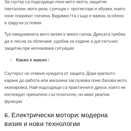
За скутер са подходящи леки мото якета, защитни
панталони, мото ризи, суичъри с протектори и обувки, които
поне покриват глезена. Видимостта също е важна, особено
в градски условия.
Тук ежедневната мото визия е много силна. Дрехата трябва
да е лесна за обличане, удобна за ходене и достатъчно
защитна при неочаквана ситуация.
Какво е важно :
Скутерът не отменя нуждата от защита. Дори краткото
каране до работа или магазина заслужава поне базова мото
екипировка. Най-подходящи са практичните дрехи, които не
изглеждат прекалено състезателно, но имат реална
функция.
6. Електрически мотори: модерна
визия и нови технологии