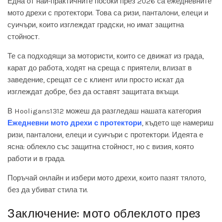
Една от най-практичните посоки през 2026 са ежедневните
мото дрехи с протектори. Това са ризи, панталони, елеци и
суичъри, които изглеждат градски, но имат защитна
стойност.
Те са подходящи за мотористи, които се движат из града,
карат до работа, ходят на среща с приятели, влизат в
заведение, срещат се с клиент или просто искат да
изглеждат добре, без да оставят защитата вкъщи.
В Hooligans1312 можеш да разгледаш нашата категория
Ежедневни мото дрехи с протектори
, където ще намериш
ризи, панталони, елеци и суичъри с протектори. Идеята е
ясна: облекло със защитна стойност, но с визия, която
работи и в града.
Поръчай онлайн и избери мото дрехи, които пазят тялото,
без да убиват стила ти.
Заключение: мото облеклото през