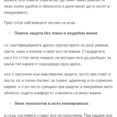
цената. Все повече хора искат да знаят какво реално ги
пази, колко удобно е облеклото и дали могат да го носят в
ежедневието.
През 2026 най-важните посоки са ясни:
Повече защита без тежка и неудобна визия
CE сертифицираните дрехи, протекторите за гръб, рамене,
лакти, ханш и колене стават все по-важни. Стандартите
като EN 17092 вече помагат на мотористите да разберат за
какъв тип каране е подходяща една дреха.
AAA е насочено към максимална защита, често при спорт и
писта. AA е силен баланс за туринг, адвенчър и по-сериозно
каране. A е по-често срещано при градско и ежедневно мото
облекло, където комфортът и визията са много важни.
Умни технологии в мото екипировката
Airbag системите стават все по-популярни. При падане или