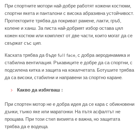
При спортните мотори най-добре работят кожени костюми,
спортни якета и панталони с висока абразивна устойчивост.
Протекторите трябва да покриват рамене, лакти, гръб,
колене и ханш. За писта най-добрият избор остава цял
кожен костюм или комплект от две части, които могат да се
свържат със цип.
Каската трябва да бъде full face, с добра аеродинамика и
стабилна вентилация. Ръкавиците е добре да са спортни, с
подсилена китка и защита на кокалчетата. Ботушите трябва
да са високи, стабилни и направени за спортно каране.
Какво да избягваш :
При спортен мотор не е добра идея да се кара с обикновени
дънки, тънко яке или маратонки. На пътя асфалтът не
прощава. При този стил визията е важна, но защитата
трябва да е водеща.