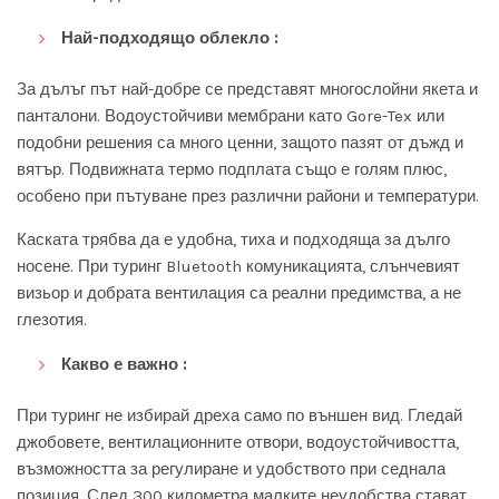
Най-подходящо облекло :
За дълъг път най-добре се представят многослойни якета и
панталони. Водоустойчиви мембрани като Gore-Tex или
подобни решения са много ценни, защото пазят от дъжд и
вятър. Подвижната термо подплата също е голям плюс,
особено при пътуване през различни райони и температури.
Каската трябва да е удобна, тиха и подходяща за дълго
носене. При туринг Bluetooth комуникацията, слънчевият
визьор и добрата вентилация са реални предимства, а не
глезотия.
Какво е важно :
При туринг не избирай дреха само по външен вид. Гледай
джобовете, вентилационните отвори, водоустойчивостта,
възможността за регулиране и удобството при седнала
позиция. След 300 километра малките неудобства стават