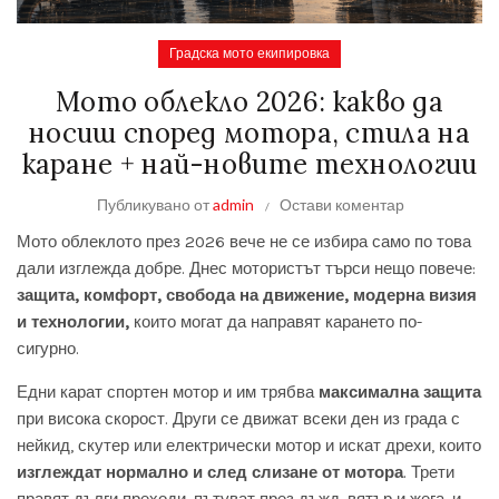
Градска мото екипировка
Мото облекло 2026: какво да
носиш според мотора, стила на
каране + най-новите технологии
Публикувано от
admin
Остави коментар
Мото облеклото през 2026 вече не се избира само по това
дали изглежда добре. Днес мотористът търси нещо повече:
защита, комфорт, свобода на движение, модерна визия
и технологии,
които могат да направят карането по-
сигурно.
Едни карат спортен мотор и им трябва
максимална защита
при висока скорост. Други се движат всеки ден из града с
нейкид, скутер или електрически мотор и искат дрехи, които
изглеждат нормално и след слизане от мотора
. Трети