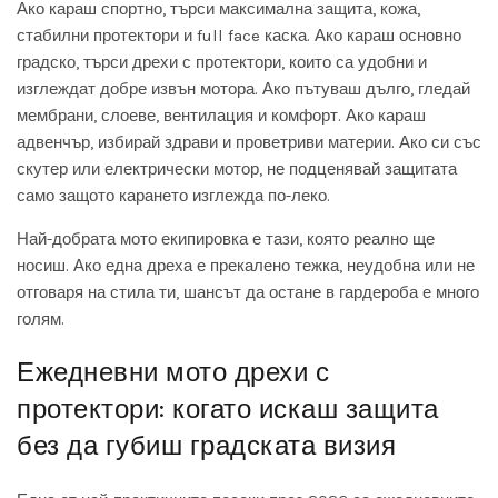
Ако караш спортно, търси максимална защита, кожа,
стабилни протектори и full face каска. Ако караш основно
градско, търси дрехи с протектори, които са удобни и
изглеждат добре извън мотора. Ако пътуваш дълго, гледай
мембрани, слоеве, вентилация и комфорт. Ако караш
адвенчър, избирай здрави и проветриви материи. Ако си със
скутер или електрически мотор, не подценявай защитата
само защото карането изглежда по-леко.
Най-добрата мото екипировка е тази, която реално ще
носиш. Ако една дреха е прекалено тежка, неудобна или не
отговаря на стила ти, шансът да остане в гардероба е много
голям.
Ежедневни мото дрехи с
протектори: когато искаш защита
без да губиш градската визия