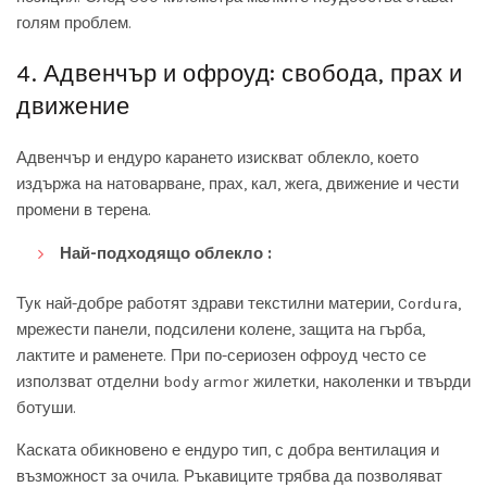
голям проблем.
4. Адвенчър и офроуд: свобода, прах и
движение
Адвенчър и ендуро карането изискват облекло, което
издържа на натоварване, прах, кал, жега, движение и чести
промени в терена.
Най-подходящо облекло :
Тук най-добре работят здрави текстилни материи, Cordura,
мрежести панели, подсилени колене, защита на гърба,
лактите и раменете. При по-сериозен офроуд често се
използват отделни body armor жилетки, наколенки и твърди
ботуши.
Каската обикновено е ендуро тип, с добра вентилация и
възможност за очила. Ръкавиците трябва да позволяват