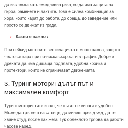
да изглежда като ежедневна риза, но да има защита на
гърба, раменете и лактите. Това е силна комбинация за
хора, които карат до работа, до среща, до заведение или
просто се движат из града.
Какво е важно :
При нейкид моторите вентилацията е много важна, защото
често се кара при по-ниска скорост и в трафик. Добре е
дрехата да има дишаща подплата, удобна кройка и
протектори, които не ограничават движенията.
3. Туринг мотори: дълъг път и
максимален комфорт
Туринг мотористите знаят, че пътят не винаги е удобен.
Може да тръгнеш на слънце, да минеш през дъжд, да те
хване студ, после пак жега. Тук облеклото трябва да работи
часове наред.