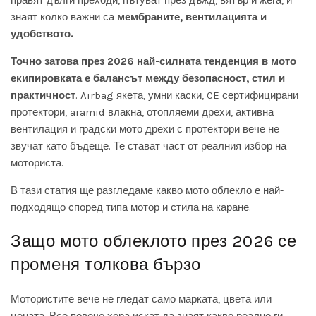
правят дълги преходи, пътуват през дъжд, вятър и жега, и
знаят колко важни са
мембраните, вентилацията и
удобството.
Точно затова през 2026 най-силната тенденция в мото
екипировката е балансът между безопасност, стил и
практичност
. Airbag якета, умни каски, CE сертифицирани
протектори, aramid влакна, отопляеми дрехи, активна
вентилация и градски мото дрехи с протектори вече не
звучат като бъдеще. Те стават част от реалния избор на
моториста.
В тази статия ще разгледаме какво мото облекло е най-
подходящо според типа мотор и стила на каране.
Защо мото облеклото през 2026 се
променя толкова бързо
Мотористите вече не гледат само марката, цвета или