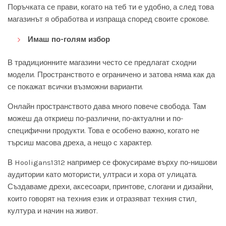
Поръчката се прави, когато на теб ти е удобно, а след това
магазинът я обработва и изпраща според своите срокове.
Имаш по-голям избор
В традиционните магазини често се предлагат сходни
модели. Пространството е ограничено и затова няма как да
се покажат всички възможни варианти.
Онлайн пространството дава много повече свобода. Там
можеш да откриеш по-различни, по-актуални и по-
специфични продукти. Това е особено важно, когато не
търсиш масова дреха, а нещо с характер.
В Hooligans1312 например се фокусираме върху по-нишови
аудитории като мотористи, ултраси и хора от улицата.
Създаваме дрехи, аксесоари, принтове, слогани и дизайни,
които говорят на техния език и отразяват техния стил,
култура и начин на живот.