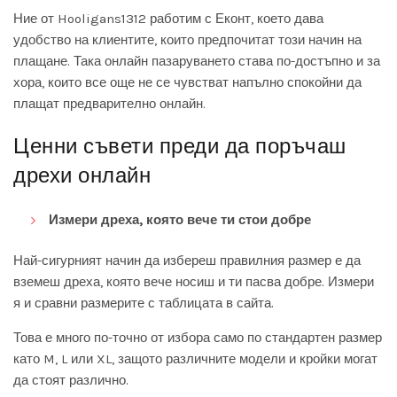
Ние от Hooligans1312 работим с Еконт, което дава
удобство на клиентите, които предпочитат този начин на
плащане. Така онлайн пазаруването става по-достъпно и за
хора, които все още не се чувстват напълно спокойни да
плащат предварително онлайн.
Ценни съвети преди да поръчаш
дрехи онлайн
Измери дреха, която вече ти стои добре
Най-сигурният начин да избереш правилния размер е да
вземеш дреха, която вече носиш и ти пасва добре. Измери
я и сравни размерите с таблицата в сайта.
Това е много по-точно от избора само по стандартен размер
като M, L или XL, защото различните модели и кройки могат
да стоят различно.