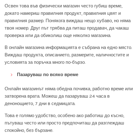
Освен това във физически магазин често губиш време,
докато намериш правилния продукт, правилния цвят и
правилния размер. Понякога виждаш нещо хубаво, но няма
твоя номер. Друг път трябва да питаш продавач, да чакаш
проверка или да обиколиш още няколко магазина.
В онлайн магазина информацията е събрана на едно място.
Виждаш продукта, описанието, размерите, наличностите и
условията за поръчка много по-бързо.
Пазаруваш по всяко време
Онлайн магазинът няма обедна почивка, работно време или
затворена врата. Можеш да пазаруваш 24 часа в
денонощието, 7 дни в седмицата.
Това е голямо удобство, особено ако работиш до късно,
пътуваш често или просто предпочиташ да разглеждаш
спокойно, без бързане.