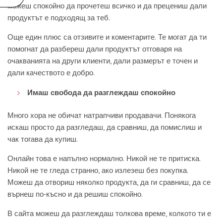
можеш спокойно да прочетеш всичко и да прецениш дали
продуктът е подходящ за теб.
Още един плюс са отзивите и коментарите. Те могат да ти
помогнат да разбереш дали продуктът отговаря на
очакванията на други клиенти, дали размерът е точен и
дали качеството е добро.
Имаш свобода да разглеждаш спокойно
Много хора не обичат натрапчиви продавачи. Понякога
искаш просто да разгледаш, да сравниш, да помислиш и
чак тогава да купиш.
Онлайн това е напълно нормално. Никой не те притиска.
Никой не те гледа странно, ако излезеш без покупка.
Можеш да отвориш няколко продукта, да ги сравниш, да се
върнеш по-късно и да решиш спокойно.
В сайта можеш да разглеждаш толкова време, колкото ти е