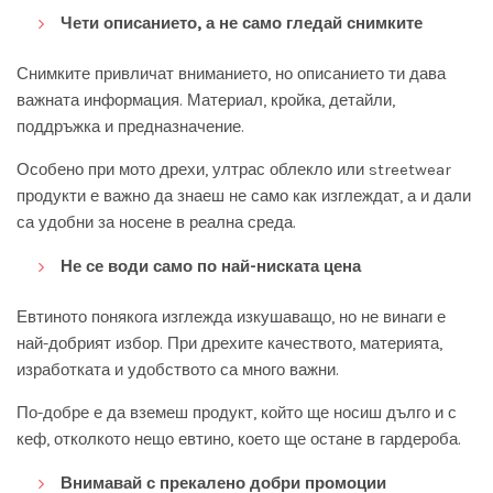
Чети описанието, а не само гледай снимките
Снимките привличат вниманието, но описанието ти дава
важната информация. Материал, кройка, детайли,
поддръжка и предназначение.
Особено при мото дрехи, ултрас облекло или streetwear
продукти е важно да знаеш не само как изглеждат, а и дали
са удобни за носене в реална среда.
Не се води само по най-ниската цена
Евтиното понякога изглежда изкушаващо, но не винаги е
най-добрият избор. При дрехите качеството, материята,
изработката и удобството са много важни.
По-добре е да вземеш продукт, който ще носиш дълго и с
кеф, отколкото нещо евтино, което ще остане в гардероба.
Внимавай с прекалено добри промоции