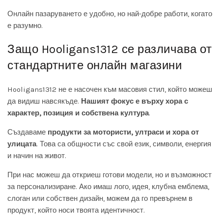
Онлайн пазаруването е удобно, но най-добре работи, когато
е разумно.
Защо Hooligans1312 се различава от
стандартните онлайн магазини
Hooligans1312 не е насочен към масовия стил, който можеш
да видиш навсякъде.
Нашият фокус е върху хора с
характер, позиция и собствена култура
.
Създаваме
продукти за мотористи, ултраси и хора от
улицата
. Това са общности със свой език, символи, енергия
и начин на живот.
При нас можеш да откриеш готови модели, но и възможност
за персонализиране. Ако имаш лого, идея, клубна емблема,
слоган или собствен дизайн, можем да го превърнем в
продукт, който носи твоята идентичност.