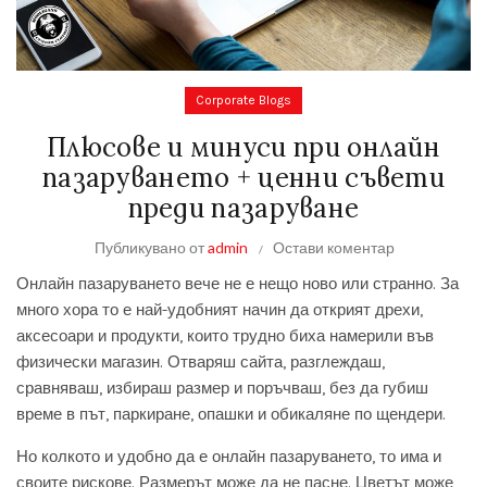
Corporate Blogs
Плюсове и минуси при онлайн
пазаруването + ценни съвети
преди пазаруване
Публикувано от
admin
Остави коментар
Онлайн пазаруването вече не е нещо ново или странно. За
много хора то е най-удобният начин да открият дрехи,
аксесоари и продукти, които трудно биха намерили във
физически магазин. Отваряш сайта, разглеждаш,
сравняваш, избираш размер и поръчваш, без да губиш
време в път, паркиране, опашки и обикаляне по щендери.
Но колкото и удобно да е онлайн пазаруването, то има и
своите рискове. Размерът може да не пасне. Цветът може