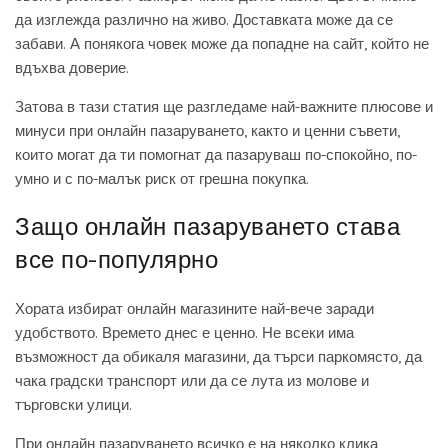
да изглежда различно на живо. Доставката може да се
забави. А понякога човек може да попадне на сайт, който не
вдъхва доверие.
Затова в тази статия ще разгледаме най-важните плюсове и
минуси при онлайн пазаруването, както и ценни съвети,
които могат да ти помогнат да пазаруваш по-спокойно, по-
умно и с по-малък риск от грешна покупка.
Защо онлайн пазаруването става
все по-популярно
Хората избират онлайн магазините най-вече заради
удобството. Времето днес е ценно. Не всеки има
възможност да обикаля магазини, да търси паркомясто, да
чака градски транспорт или да се лута из молове и
търговски улици.
При онлайн пазаруването всичко е на няколко клика