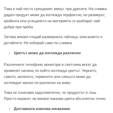
Това е най-често срещаният минус при дрехите. На снимка
даден продукт може да изглежда перфектно, но размерът,
кройката или усещането на материята се разбират най-
добре при проба.
Затова винаги гледай размерната таблица, описанието и
детайлите. Не избирай само по снимка.
Цветът може да изглежда различно
Различните телефони, монитори и светлина могат да
променят начина, по който изглежда цветът. Черното,
сивото, зеленото, червеното или синьото може да
изглеждат малко по-различно на живо.
Това не означава задължително, че продуктът е лош.
Просто екранът не винаги показва цвета абсолютно точно.
Доставката изисква изчакване