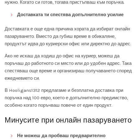
нужно. Когато си готов, тогава пристъпваш към поръчка.
Доставката ти спестява допълнително усилие
Доставката е още една причина хората да избират онлайн
пазаруването. Вместо да губиш време в обикаляне,
продуктът идва до куриерски офис или директно до адрес.
Ако не искаш да ходиш до офис на куриер, можеш да
поръчаш до работното си място или до удобен адрес. Така
спестяваш още време и организираш получаването според
ежедневието си.
В Hooligans1312 предлагаме и безплатна доставка при
поръчка над 100 евро, което е допълнително предимство,
особено когато поръчваш повече от един продукт.
Минусите при онлайн пазаруването
Не можеш да пробваш предварително