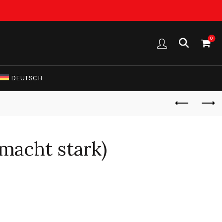
0
DEUTSCH
macht stark)
Preisspanne:
17.90 €
bis