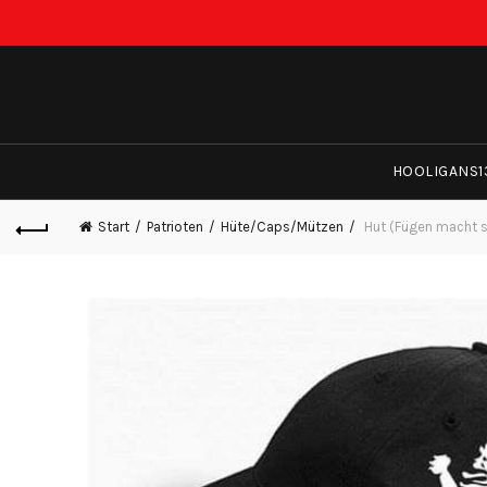
HOOLIGANS1
Start
Patrioten
Hüte/Caps/Mützen
Hut (Fügen macht s