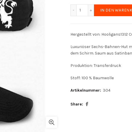
Hut (Fügen macht stark)
IN DEN WAREN
Hergestellt von: Hooligans1312 
Luxuriöser Sechs-Bahnen-Hut m
dem Schirm. Saum aus Satinban
Produktion: Transferdruck
Stoff: 100 % Baumwolle
Artikelnummer:
304
Share