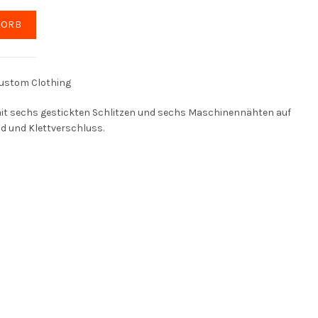
 Menge
20.45 €
KORB
Custom Clothing
it sechs gestickten Schlitzen und sechs Maschinennähten auf
d und Klettverschluss.