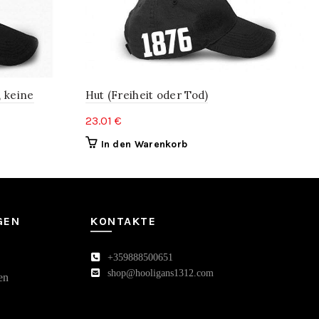
, keine
Hut (Freiheit oder Tod)
23.01
€
In den Warenkorb
GEN
KONTAKTE
+359888500651
shop@hooligans1312.com
en