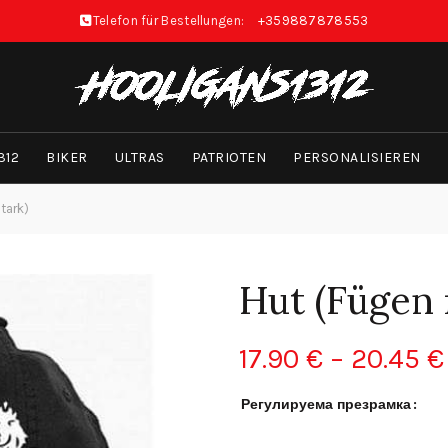
Telefon für Bestellungen:
+359887878553
312
BIKER
ULTRAS
PATRIOTEN
PERSONALISIEREN
tark)
Hut (Fügen 
17.90
€
–
20.45
€
Регулируема презрамка