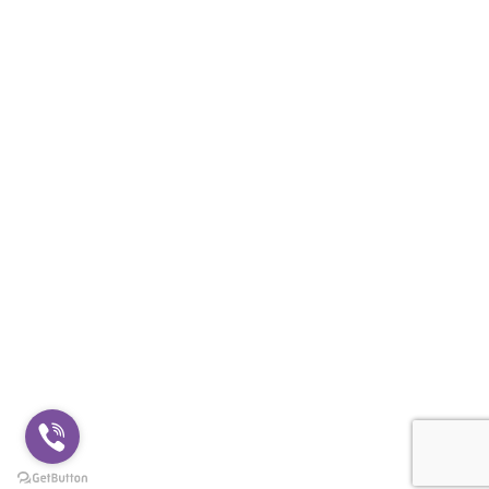
BLOG
Hilfe & Kontakt
NÜTZLICHE VERBINDUNGEN
Datenschutzerklärung
Аllgemeine Geschäftsbedingungen
Cookie-Richtlinie
KONTAKTE
+359888500651
shop@hooligans1312.com
© 2026
Hooligans1312
. All rights reserved