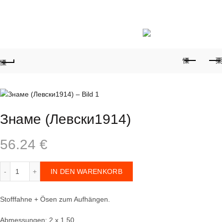
Telefon für Bestellungen:
+359887878553
0
Знаме (Левски1914)
56.24
€
Знаме (Левски1914) Menge
IN DEN WARENKORB
Stofffahne + Ösen zum Aufhängen.
Abmessungen: 2 x 1,50.