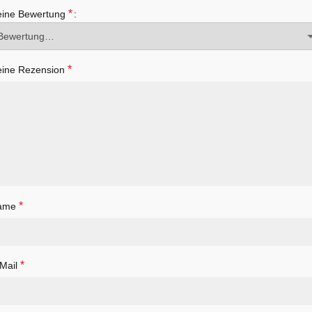
*
eine Bewertung
*
ine Rezension
*
ame
*
Mail