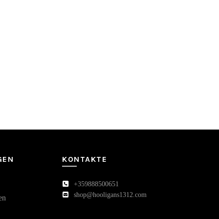
GEN
KONTAKTE
+359888500651
shop@hooligans1312.com
en