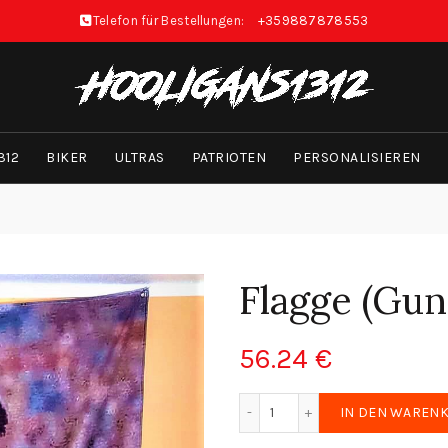
Telefon für Bestellungen:
+359887878553
312
BIKER
ULTRAS
PATRIOTEN
PERSONALISIEREN
Flagge (Gun
56.24
€
Flagge (Gundi) Menge
IN DEN WAREN