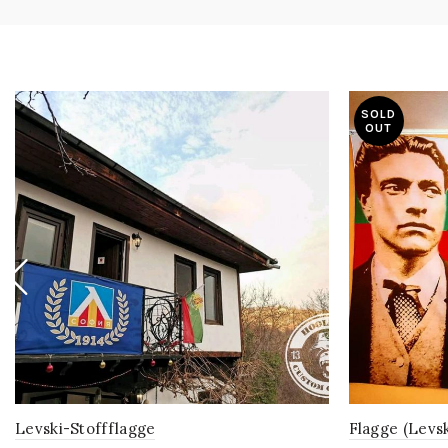
SOLD
OUT
Levski-Stoffflagge
Flagge (Levsk