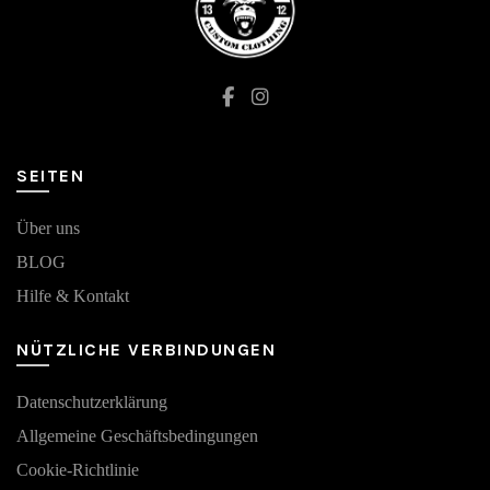
der
auf
Produkts
der
gewählt
Produktseite
werden
gewählt
werden
SEITEN
Über uns
BLOG
Hilfe & Kontakt
NÜTZLICHE VERBINDUNGEN
Datenschutzerklärung
Аllgemeine Geschäftsbedingungen
Cookie-Richtlinie