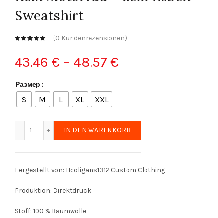
Sweatshirt
(
0
Kundenrezensionen)
Preisspanne:
43.46
€
–
48.57
€
43.46 €
Размер
S
M
L
XL
XXL
bis
48.57 €
Kein Motorrad - kein Leben-Sweatshirt Menge
IN DEN WARENKORB
Hergestellt von: Hooligans1312 Custom Clothing
Produktion: Direktdruck
Stoff: 100 % Baumwolle