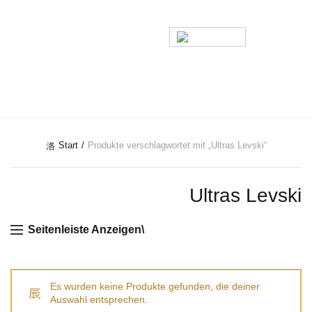
Telefon für Bestellungen:
+359887878553
0
ULTRAS LEVSKI
Start
Produkte verschlagwortet mit „Ultras Levski“
Ultras Levski
Seitenleiste Anzeigen\
Es wurden keine Produkte gefunden, die deiner
Auswahl entsprechen.