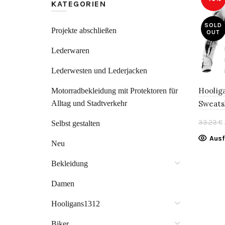
KATEGORIEN
SOLD
Projekte abschließen
OUT
Lederwaren
Lederwesten und Lederjacken
Hoolig
Motorradbekleidung mit Protektoren für
Alltag und Stadtverkehr
Sweats
33.23
€
Selbst gestalten
Aus
Neu
Bekleidung
Damen
Hooligans1312
Biker