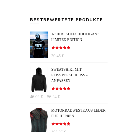
BESTBEWERTETE PRODUKTE
T-SHIRT SOFIA HOOLIGANS
LIMITED EDITION
20.45
€
SWEATSHIRT MIT
REISSVERSCHLUSS - А
NPASSEN
Preisspanne:
46.02
€
–
56.24
€
46.02 €
bis
MOTORRADWESTE AUS LEDER
56.24 €
FÜR HERREN