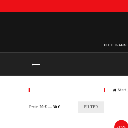
HOOLIGANS1
Start
Min.
Max.
Preis:
20 €
—
30 €
FILTER
Preis
Preis
-15%