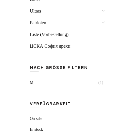
Ultras
Patrioten
Liste (Vorbestellung)
ЦСКА София дрехи
NACH GRÖSSE FILTERN
M
(1)
VERFÜGBARKEIT
On sale
In stock