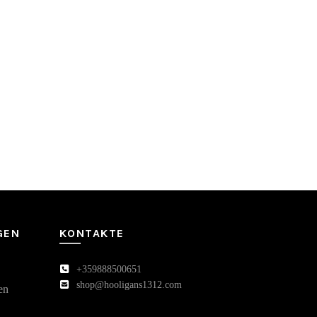
GEN
KONTAKTE
+359888500651
shop@hooligans1312.com
en