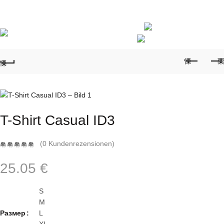
Telefon für Bestellungen:
+359887878553
0
T-Shirt Casual ID3
(
0
Kundenrezensionen)
25.05
€
S
M
Размер
L
XL