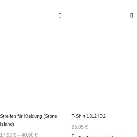
Streifen für Kleidung (Stone
T-Shirt 1312 ID2
Island)
25.05
€
Preisspanne:
17.90
€
–
40.90
€
Dieses