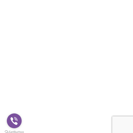
BLOG
Hilfe & Kontakt
NÜTZLICHE VERBINDUNGEN
Datenschutzerklärung
Аllgemeine Geschäftsbedingungen
Cookie-Richtlinie
KONTAKTE
+359888500651
shop@hooligans1312.com
© 2026
Hooligans1312
. All rights reserved