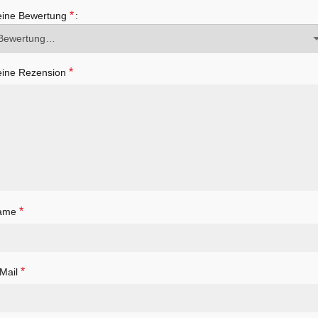
*
eine Bewertung
*
ine Rezension
*
ame
*
Mail