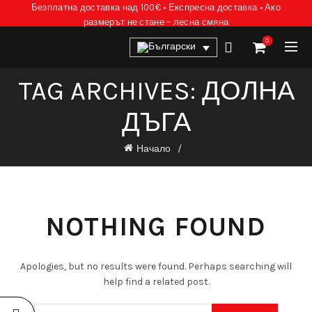
Безплатна доставка над 100€ • Експресна доставка • Ако
размерът не стане – лесна смяна
0
TAG ARCHIVES: ДОЛНА
ДЪГА
Начало
NOTHING FOUND
Apologies, but no results were found. Perhaps searching will
help find a related post.