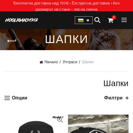
Безплатна доставка над 100€ • Експресна доставка • Ако
размерът не стане – лесна смяна
0
ШАПКИ
Начало
Ултраси
Шапки
Шапки
Опции
Филтри