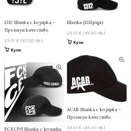
chosen
chosen
on
on
the
the
product
product
1312 Шапка с козирка –
Шапка (1312pigs)
page
page
Премиум качество
23.01
€
(45.00 лв.)
23.01
€
(45.00 лв.)
Купи
Купи
ACAB Шапка с козирка –
Премиум качество
23.01
€
(45.00 лв.)
FCKCPS Шапка с козирка