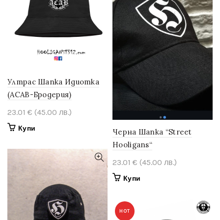
Ултрас Шапка Идиотка
(ACAB-Бродерия)
23.01
€
(45.00 лв.)
This
Купи
Черна Шапка “Street
product
Hooligans“
has
multiple
23.01
€
(45.00 лв.)
variants.
Купи
The
options
may
HOT
be