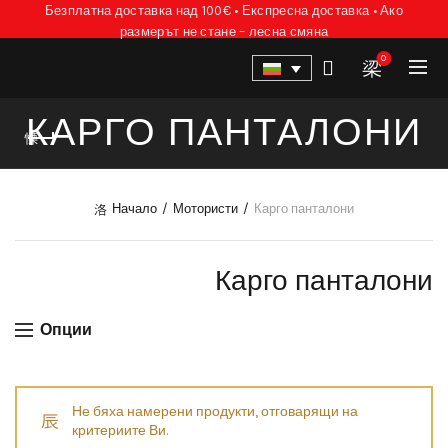
Безплатна доставка над 100€ • Експресна доставка • Ако
размерът не стане – лесна смяна
0
КАРГО ПАНТАЛОНИ
Начало
Мотористи
Карго панталони
Карго панталони
Опции
Не бяха намерени продукти, отговарящи на
критериите Ви.