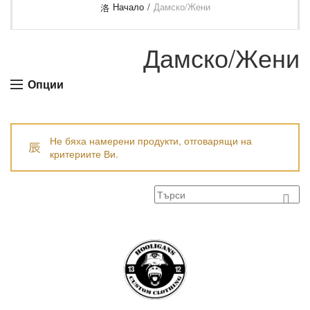
Начало
Дамско/Жени
Дамско/Жени
Опции
Не бяха намерени продукти, отговарящи на
критериите Ви.
Search
for: