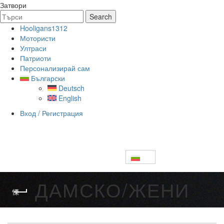
Затвори
Search
Search
for:
Hooligans1312
Мотористи
Ултраси
Патриоти
Персонализирай сам
Български
Deutsch
English
Вход / Регистрация
Безплатна доставка над 100€ • Експресна доставка • Ако
размерът не стане – лесна смяна
0
ДАМСКО/ЖЕНИ